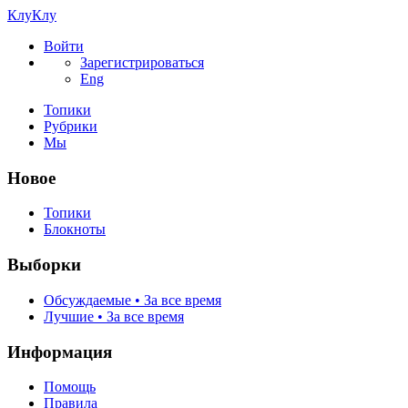
КлуКлу
Войти
Зарегистрироваться
Eng
Топики
Рубрики
Мы
Новое
Топики
Блокноты
Выборки
Обсуждаемые • За все время
Лучшие • За все время
Информация
Помощь
Правила