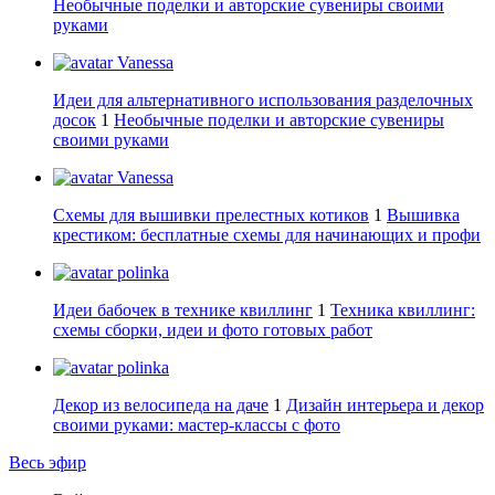
Необычные поделки и авторские сувениры своими
руками
Vanessa
Идеи для альтернативного использования разделочных
досок
1
Необычные поделки и авторские сувениры
своими руками
Vanessa
Схемы для вышивки прелестных котиков
1
Вышивка
крестиком: бесплатные схемы для начинающих и профи
polinka
Идеи бабочек в технике квиллинг
1
Техника квиллинг:
схемы сборки, идеи и фото готовых работ
polinka
Декор из велосипеда на даче
1
Дизайн интерьера и декор
своими руками: мастер-классы с фото
Весь эфир