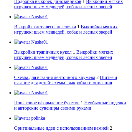
Подборка выкроек динозавриков
1
Выкройки мягких
игрушек: шьем медведей, собак и лесных зверей
Nusha01
Выкройка летящего ангелочка
1
Выкройки мягких
игрушек: шьем медведей, собак и лесных зверей
Nusha01
Выкройки тряпичных кукол
1
Выкройки мягких
игрушек: шьем медведей, собак и лесных зверей
Nusha01
Схемы для вязания ленточного кружева
2
Шитье и
вязание для детей: схемы, выкройки и описания
Nusha01
Пошаговое оформление букетов
1
Необычные поделки
и авторские сувениры своими руками
polinka
Оригинальные идеи с использованием камней
2