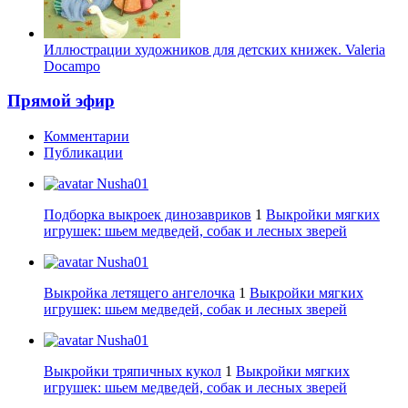
Иллюстрации художников для детских книжек. Valeria
Docampo
Прямой эфир
Комментарии
Публикации
Nusha01
Подборка выкроек динозавриков
1
Выкройки мягких
игрушек: шьем медведей, собак и лесных зверей
Nusha01
Выкройка летящего ангелочка
1
Выкройки мягких
игрушек: шьем медведей, собак и лесных зверей
Nusha01
Выкройки тряпичных кукол
1
Выкройки мягких
игрушек: шьем медведей, собак и лесных зверей