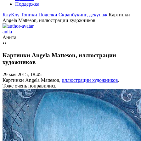
Поддержка
КлуКлу
Топики
Поделки
Скрапбукинг, декупаж
Картинки
Angela Matteson, иллюстрации художников
anita
Анита
••
Картинки Angela Matteson, иллюстрации
художников
29 мая 2015, 18:45
Картинки Angela Matteson,
иллюстрации художников
.
Тоже очень понравились.