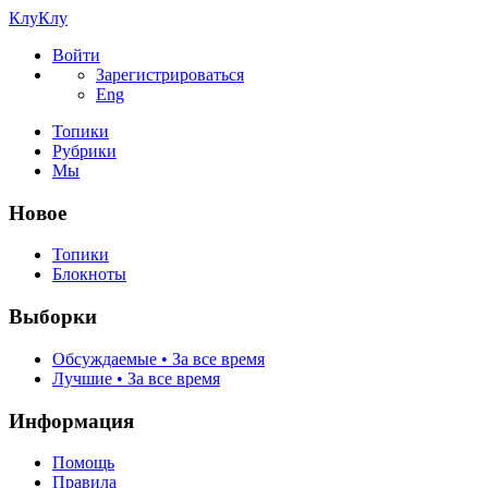
КлуКлу
Войти
Зарегистрироваться
Eng
Топики
Рубрики
Мы
Новое
Топики
Блокноты
Выборки
Обсуждаемые • За все время
Лучшие • За все время
Информация
Помощь
Правила