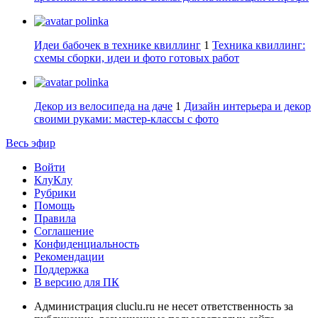
polinka
Идеи бабочек в технике квиллинг
1
Техника квиллинг:
схемы сборки, идеи и фото готовых работ
polinka
Декор из велосипеда на даче
1
Дизайн интерьера и декор
своими руками: мастер-классы с фото
Весь эфир
Войти
КлуКлу
Рубрики
Помощь
Правила
Соглашение
Конфиденциальность
Рекомендации
Поддержка
В версию для ПК
Администрация cluclu.ru не несет ответственность за