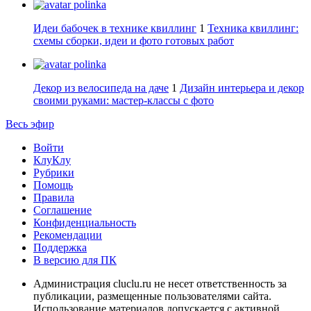
polinka
Идеи бабочек в технике квиллинг
1
Техника квиллинг:
схемы сборки, идеи и фото готовых работ
polinka
Декор из велосипеда на даче
1
Дизайн интерьера и декор
своими руками: мастер-классы с фото
Весь эфир
Войти
КлуКлу
Рубрики
Помощь
Правила
Соглашение
Конфиденциальность
Рекомендации
Поддержка
В версию для ПК
Администрация cluclu.ru не несет ответственность за
публикации, размещенные пользователями сайта.
Использование материалов допускается с активной