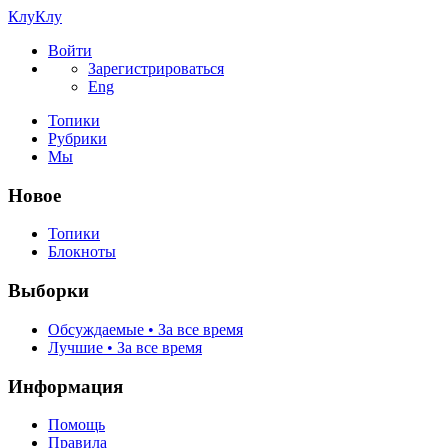
КлуКлу
Войти
Зарегистрироваться
Eng
Топики
Рубрики
Мы
Новое
Топики
Блокноты
Выборки
Обсуждаемые • За все время
Лучшие • За все время
Информация
Помощь
Правила