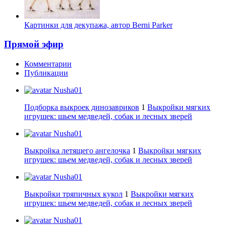
Картинки для декупажа, автор Berni Parker
Прямой эфир
Комментарии
Публикации
Nusha01
Подборка выкроек динозавриков
1
Выкройки мягких
игрушек: шьем медведей, собак и лесных зверей
Nusha01
Выкройка летящего ангелочка
1
Выкройки мягких
игрушек: шьем медведей, собак и лесных зверей
Nusha01
Выкройки тряпичных кукол
1
Выкройки мягких
игрушек: шьем медведей, собак и лесных зверей
Nusha01