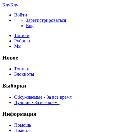
КлуКлу
Войти
Зарегистрироваться
Eng
Топики
Рубрики
Мы
Новое
Топики
Блокноты
Выборки
Обсуждаемые • За все время
Лучшие • За все время
Информация
Помощь
Правила