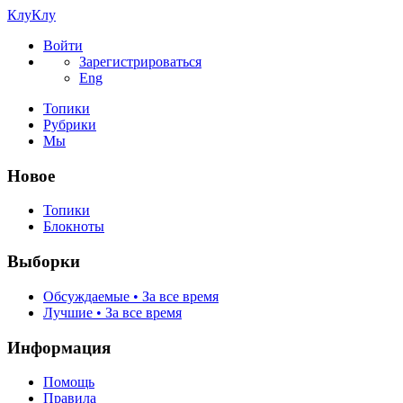
КлуКлу
Войти
Зарегистрироваться
Eng
Топики
Рубрики
Мы
Новое
Топики
Блокноты
Выборки
Обсуждаемые • За все время
Лучшие • За все время
Информация
Помощь
Правила