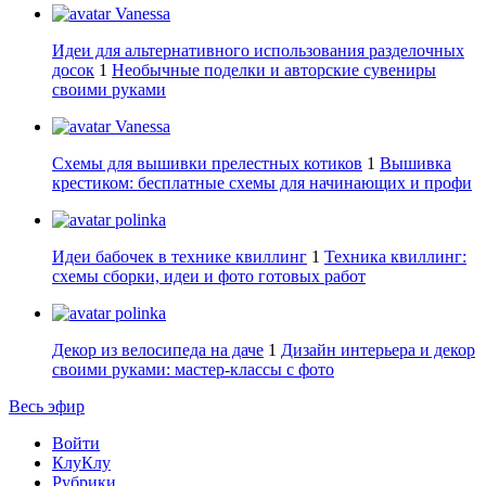
Vanessa
Идеи для альтернативного использования разделочных
досок
1
Необычные поделки и авторские сувениры
своими руками
Vanessa
Схемы для вышивки прелестных котиков
1
Вышивка
крестиком: бесплатные схемы для начинающих и профи
polinka
Идеи бабочек в технике квиллинг
1
Техника квиллинг:
схемы сборки, идеи и фото готовых работ
polinka
Декор из велосипеда на даче
1
Дизайн интерьера и декор
своими руками: мастер-классы с фото
Весь эфир
Войти
КлуКлу
Рубрики