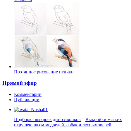
Поэтапное рисование птички
Прямой эфир
Комментарии
Публикации
Nusha01
Подборка выкроек динозавриков
1
Выкройки мягких
игрушек: шьем медведей, собак и лесных зверей