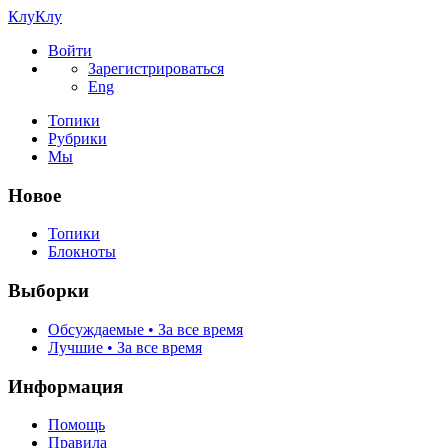
КлуКлу
Войти
Зарегистрироваться
Eng
Топики
Рубрики
Мы
Новое
Топики
Блокноты
Выборки
Обсуждаемые • За все время
Лучшие • За все время
Информация
Помощь
Правила