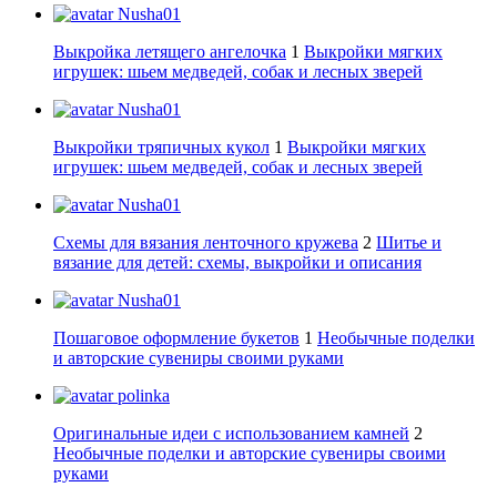
Nusha01
Выкройка летящего ангелочка
1
Выкройки мягких
игрушек: шьем медведей, собак и лесных зверей
Nusha01
Выкройки тряпичных кукол
1
Выкройки мягких
игрушек: шьем медведей, собак и лесных зверей
Nusha01
Схемы для вязания ленточного кружева
2
Шитье и
вязание для детей: схемы, выкройки и описания
Nusha01
Пошаговое оформление букетов
1
Необычные поделки
и авторские сувениры своими руками
polinka
Оригинальные идеи с использованием камней
2
Необычные поделки и авторские сувениры своими
руками