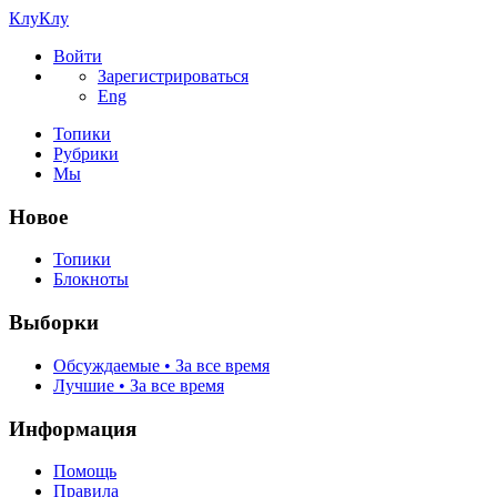
КлуКлу
Войти
Зарегистрироваться
Eng
Топики
Рубрики
Мы
Новое
Топики
Блокноты
Выборки
Обсуждаемые • За все время
Лучшие • За все время
Информация
Помощь
Правила