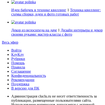
polinka
Идеи бабочек в технике квиллинг
1
Техника квиллинг:
схемы сборки, идеи и фото готовых работ
polinka
Декор из велосипеда на даче
1
Дизайн интерьера и декор
своими руками: мастер-классы с фото
Весь эфир
Войти
КлуКлу
Рубрики
Помощь
Правила
Соглашение
Конфиденциальность
Рекомендации
Поддержка
В версию для ПК
Администрация cluclu.ru не несет ответственность за
публикации, размещенные пользователями сайта.
Использование материалов допускается с активной