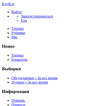
КлуКлу
Войти
Зарегистрироваться
Eng
Топики
Рубрики
Мы
Новое
Топики
Блокноты
Выборки
Обсуждаемые • За все время
Лучшие • За все время
Информация
Помощь
Правила