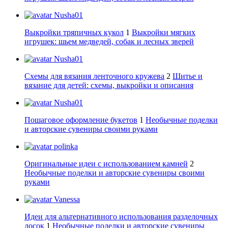
Nusha01
Выкройки тряпичных кукол
1
Выкройки мягких
игрушек: шьем медведей, собак и лесных зверей
Nusha01
Схемы для вязания ленточного кружева
2
Шитье и
вязание для детей: схемы, выкройки и описания
Nusha01
Пошаговое оформление букетов
1
Необычные поделки
и авторские сувениры своими руками
polinka
Оригинальные идеи с использованием камней
2
Необычные поделки и авторские сувениры своими
руками
Vanessa
Идеи для альтернативного использования разделочных
досок
1
Необычные поделки и авторские сувениры