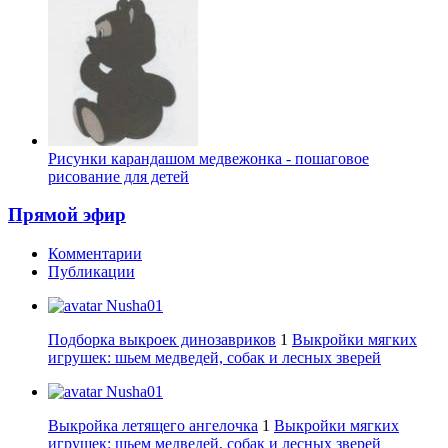
Рисунки карандашом медвежонка - пошаговое
рисование для детей
Прямой эфир
Комментарии
Публикации
Nusha01
Подборка выкроек динозавриков
1
Выкройки мягких
игрушек: шьем медведей, собак и лесных зверей
Nusha01
Выкройка летящего ангелочка
1
Выкройки мягких
игрушек: шьем медведей, собак и лесных зверей