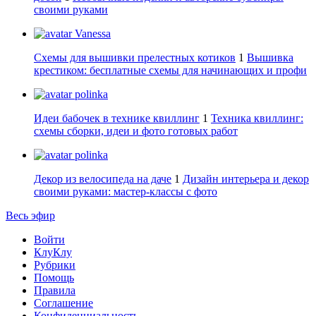
своими руками
Vanessa
Схемы для вышивки прелестных котиков
1
Вышивка
крестиком: бесплатные схемы для начинающих и профи
polinka
Идеи бабочек в технике квиллинг
1
Техника квиллинг:
схемы сборки, идеи и фото готовых работ
polinka
Декор из велосипеда на даче
1
Дизайн интерьера и декор
своими руками: мастер-классы с фото
Весь эфир
Войти
КлуКлу
Рубрики
Помощь
Правила
Соглашение
Конфиденциальность