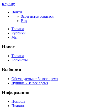
КлуКлу
Войти
Зарегистрироваться
Eng
Топики
Рубрики
Мы
Новое
Топики
Блокноты
Выборки
Обсуждаемые • За все время
Лучшие • За все время
Информация
Помощь
Правила