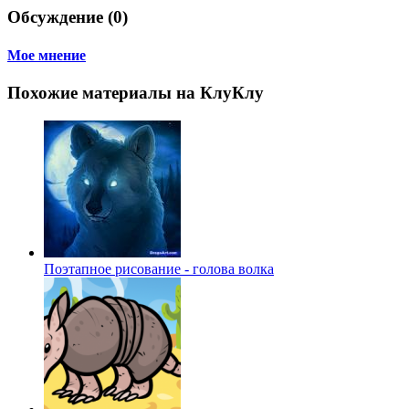
Обсуждение (0)
Мое мнение
Похожие материалы на КлуКлу
Поэтапное рисование - голова волка