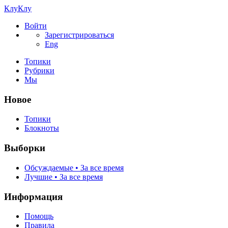
КлуКлу
Войти
Зарегистрироваться
Eng
Топики
Рубрики
Мы
Новое
Топики
Блокноты
Выборки
Обсуждаемые • За все время
Лучшие • За все время
Информация
Помощь
Правила