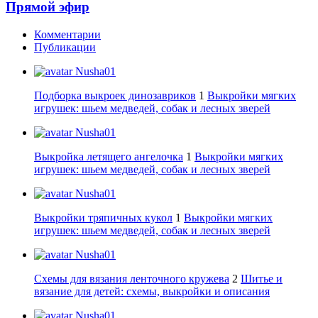
Прямой эфир
Комментарии
Публикации
Nusha01
Подборка выкроек динозавриков
1
Выкройки мягких
игрушек: шьем медведей, собак и лесных зверей
Nusha01
Выкройка летящего ангелочка
1
Выкройки мягких
игрушек: шьем медведей, собак и лесных зверей
Nusha01
Выкройки тряпичных кукол
1
Выкройки мягких
игрушек: шьем медведей, собак и лесных зверей
Nusha01
Схемы для вязания ленточного кружева
2
Шитье и
вязание для детей: схемы, выкройки и описания
Nusha01