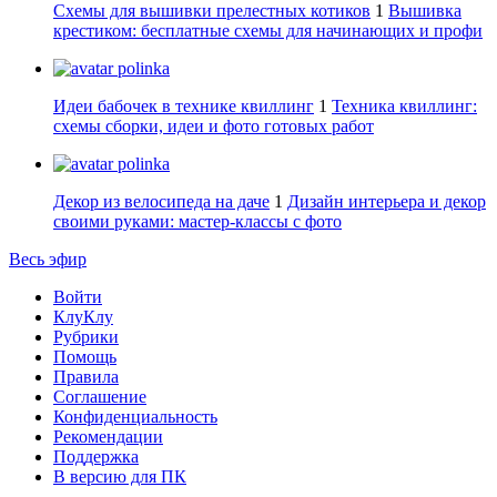
Схемы для вышивки прелестных котиков
1
Вышивка
крестиком: бесплатные схемы для начинающих и профи
polinka
Идеи бабочек в технике квиллинг
1
Техника квиллинг:
схемы сборки, идеи и фото готовых работ
polinka
Декор из велосипеда на даче
1
Дизайн интерьера и декор
своими руками: мастер-классы с фото
Весь эфир
Войти
КлуКлу
Рубрики
Помощь
Правила
Соглашение
Конфиденциальность
Рекомендации
Поддержка
В версию для ПК