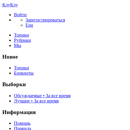
КлуКлу
Войти
Зарегистрироваться
Eng
Топики
Рубрики
Мы
Новое
Топики
Блокноты
Выборки
Обсуждаемые • За все время
Лучшие • За все время
Информация
Помощь
Правила