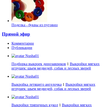
Поделка - буквы из пуговиц
Прямой эфир
Комментарии
Публикации
Nusha01
Подборка выкроек динозавриков
1
Выкройки мягких
игрушек: шьем медведей, собак и лесных зверей
Nusha01
Выкройка летящего ангелочка
1
Выкройки мягких
игрушек: шьем медведей, собак и лесных зверей
Nusha01
Выкройки тряпичных кукол
1
Выкройки мягких