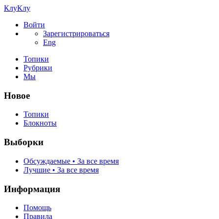
КлуКлу
Войти
Зарегистрироваться
Eng
Топики
Рубрики
Мы
Новое
Топики
Блокноты
Выборки
Обсуждаемые • За все время
Лучшие • За все время
Информация
Помощь
Правила