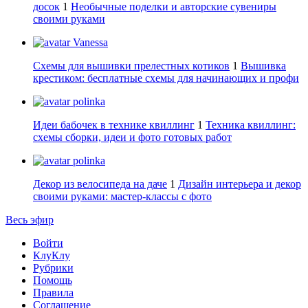
досок
1
Необычные поделки и авторские сувениры
своими руками
Vanessa
Схемы для вышивки прелестных котиков
1
Вышивка
крестиком: бесплатные схемы для начинающих и профи
polinka
Идеи бабочек в технике квиллинг
1
Техника квиллинг:
схемы сборки, идеи и фото готовых работ
polinka
Декор из велосипеда на даче
1
Дизайн интерьера и декор
своими руками: мастер-классы с фото
Весь эфир
Войти
КлуКлу
Рубрики
Помощь
Правила
Соглашение