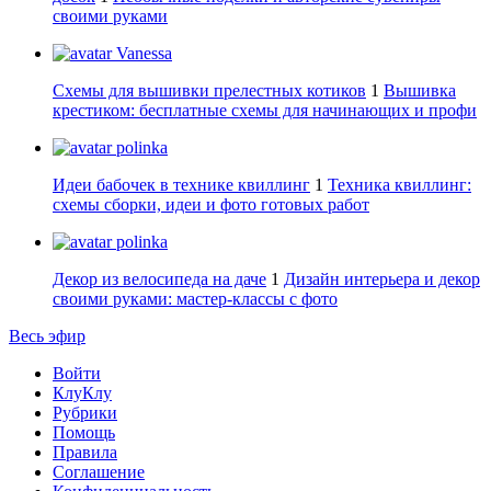
своими руками
Vanessa
Схемы для вышивки прелестных котиков
1
Вышивка
крестиком: бесплатные схемы для начинающих и профи
polinka
Идеи бабочек в технике квиллинг
1
Техника квиллинг:
схемы сборки, идеи и фото готовых работ
polinka
Декор из велосипеда на даче
1
Дизайн интерьера и декор
своими руками: мастер-классы с фото
Весь эфир
Войти
КлуКлу
Рубрики
Помощь
Правила
Соглашение