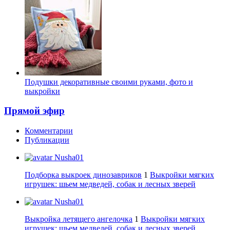
Подушки декоративные своими руками, фото и
выкройки
Прямой эфир
Комментарии
Публикации
Nusha01
Подборка выкроек динозавриков
1
Выкройки мягких
игрушек: шьем медведей, собак и лесных зверей
Nusha01
Выкройка летящего ангелочка
1
Выкройки мягких
игрушек: шьем медведей, собак и лесных зверей