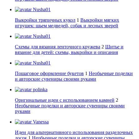
Nusha01
Выкройки тряпичных кукол
1
Выкройки мягких
игрушек: шьем медведей, собак и лесных зверей
Nusha01
Схемы для вязания ленточного кружева
2
Шитье и
вязание для детей: схемы, выкройки и описания
Nusha01
Пошаговое оформление букетов
1
Необычные поделки
и авторские сувениры своими руками
polinka
Оригинальные идеи с использованием камней
2
Необычные поделки и авторские сувениры своими
руками
Vanessa
Идеи для альтернативного использования разделочных
досок
1
Необычные поделки и авторские сувениры