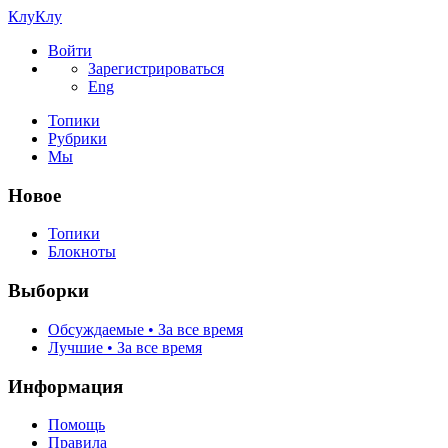
КлуКлу
Войти
Зарегистрироваться
Eng
Топики
Рубрики
Мы
Новое
Топики
Блокноты
Выборки
Обсуждаемые • За все время
Лучшие • За все время
Информация
Помощь
Правила