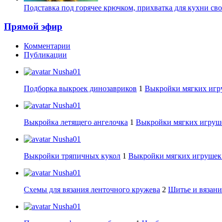
Подставка под горячее крючком, прихватка для кухни св
Прямой эфир
Комментарии
Публикации
Nusha01
Подборка выкроек динозавриков
1
Выкройки мягких игру
Nusha01
Выкройка летящего ангелочка
1
Выкройки мягких игруше
Nusha01
Выкройки тряпичных кукол
1
Выкройки мягких игрушек:
Nusha01
Схемы для вязания ленточного кружева
2
Шитье и вязани
Nusha01