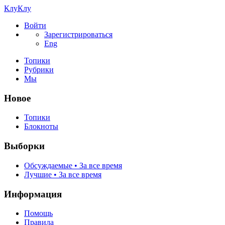
КлуКлу
Войти
Зарегистрироваться
Eng
Топики
Рубрики
Мы
Новое
Топики
Блокноты
Выборки
Обсуждаемые • За все время
Лучшие • За все время
Информация
Помощь
Правила