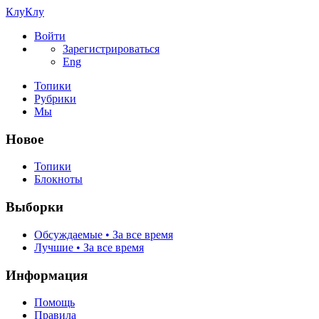
КлуКлу
Войти
Зарегистрироваться
Eng
Топики
Рубрики
Мы
Новое
Топики
Блокноты
Выборки
Обсуждаемые • За все время
Лучшие • За все время
Информация
Помощь
Правила