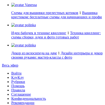
Vanessa
Схемы для вышивки прелестных котиков
1
Вышивка
крестиком: бесплатные схемы для начинающих и профи
polinka
Идеи бабочек в технике квиллинг
1
Техника квиллинг:
схемы сборки, идеи и фото готовых работ
polinka
Декор из велосипеда на даче
1
Дизайн интерьера и декор
своими руками: мастер-классы с фото
Весь эфир
Войти
КлуКлу
Рубрики
Помощь
Правила
Соглашение
Конфиденциальность
Рекомендации