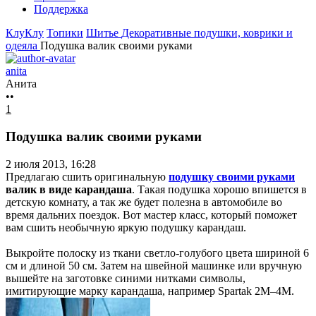
Поддержка
КлуКлу
Топики
Шитье
Декоративные подушки, коврики и
одеяла
Подушка валик своими руками
anita
Анита
••
1
Подушка валик своими руками
2 июля 2013, 16:28
Предлагаю сшить оригинальную
подушку своими руками
валик в виде карандаша
. Такая подушка хорошо впишется в
детскую комнату, а так же будет полезна в автомобиле во
время дальних поездок. Вот мастер класс, который поможет
вам сшить необычную яркую подушку карандаш.
Выкройте полоску из ткани светло-голубого цвета шириной 6
см и длиной 50 см. Затем на швейной машинке или вручную
вышейте на заготовке синими нитками символы,
имитирующие марку карандаша, например Spartak 2М–4М.