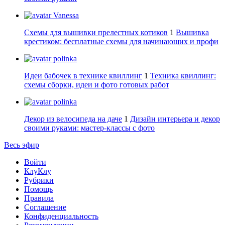
Vanessa
Схемы для вышивки прелестных котиков
1
Вышивка
крестиком: бесплатные схемы для начинающих и профи
polinka
Идеи бабочек в технике квиллинг
1
Техника квиллинг:
схемы сборки, идеи и фото готовых работ
polinka
Декор из велосипеда на даче
1
Дизайн интерьера и декор
своими руками: мастер-классы с фото
Весь эфир
Войти
КлуКлу
Рубрики
Помощь
Правила
Соглашение
Конфиденциальность