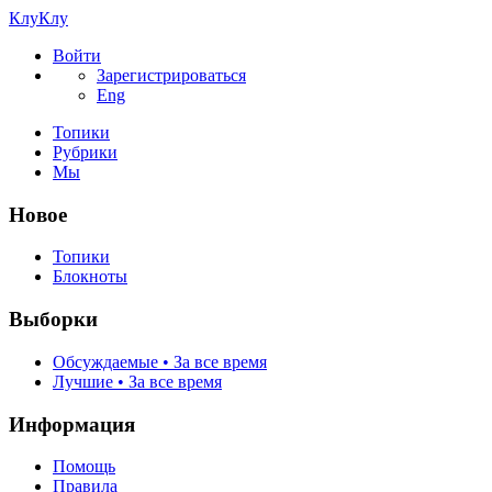
КлуКлу
Войти
Зарегистрироваться
Eng
Топики
Рубрики
Мы
Новое
Топики
Блокноты
Выборки
Обсуждаемые • За все время
Лучшие • За все время
Информация
Помощь
Правила