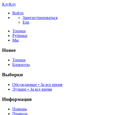
КлуКлу
Войти
Зарегистрироваться
Eng
Топики
Рубрики
Мы
Новое
Топики
Блокноты
Выборки
Обсуждаемые • За все время
Лучшие • За все время
Информация
Помощь
Правила