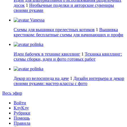
Идеи для альтернативного использования разделочных
досок
1
Необычные поделки и авторские сувениры
своими руками
Vanessa
Схемы для вышивки прелестных котиков
1
Вышивка
крестиком: бесплатные схемы для начинающих и профи
polinka
Идеи бабочек в технике квиллинг
1
Техника квиллинг:
схемы сборки, идеи и фото готовых работ
polinka
Декор из велосипеда на даче
1
Дизайн интерьера и декор
своими руками: мастер-классы с фото
Весь эфир
Войти
КлуКлу
Рубрики
Помощь
Правила