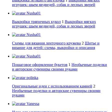
Выкройка летящего ангелочка
1
Выкройки мягких
игрушек: шьем медведей, собак и лесных зверей
Nusha01
Выкройки тряпичных кукол
1
Выкройки мягких
игрушек: шьем медведей, собак и лесных зверей
Nusha01
Схемы для вязания ленточного кружева
2
Шитье и
вязание для детей: схемы, выкройки и описания
Nusha01
Пошаговое оформление букетов
1
Необычные поделки
и авторские сувениры своими руками
polinka
Оригинальные идеи с использованием камней
2
Необычные поделки и авторские сувениры своими
руками
Vanessa