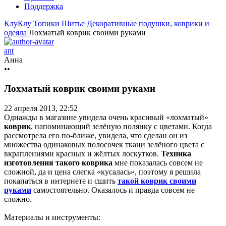
Поддержка
КлуКлу
Топики
Шитье
Декоративные подушки, коврики и
одеяла
Лохматый коврик своими руками
ant
Анна
••
Лохматый коврик своими руками
22 апреля 2013, 22:52
Однажды в магазине увидела очень красивый «лохматый»
коврик
, напоминающий зелёную полянку с цветами. Когда
рассмотрела его по-ближе, увидела, что сделан он из
множества одинаковых полосочек ткани зелёного цвета с
вкраплениями красных и жёлтых лоскутков.
Техника
изготовления такого коврика
мне показалась совсем не
сложной, да и цена слегка «кусалась», поэтому я решила
покапаться в интернете и сшить
такой коврик своими
руками
самостоятельно. Оказалось и правда совсем не
сложно.
Материалы и инструменты: