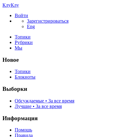
КлуКлу
Войти
Зарегистрироваться
Eng
Топики
Рубрики
Мы
Новое
Топики
Блокноты
Выборки
Обсуждаемые • За все время
Лучшие • За все время
Информация
Помощь
Правила