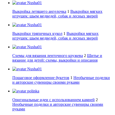
Nusha01
Выкройка летящего ангелочка
1
Выкройки мягких
игрушек: шьем медведей, собак и лесных зверей
Nusha01
Выкройки тряпичных кукол
1
Выкройки мягких
игрушек: шьем медведей, собак и лесных зверей
Nusha01
Схемы для вязания ленточного кружева
2
Шитье и
вязание для детей: схемы, выкройки и описания
Nusha01
Пошаговое оформление букетов
1
Необычные поделки
и авторские сувениры своими руками
polinka
Оригинальные идеи с использованием камней
2
Необычные поделки и авторские сувениры своими
руками