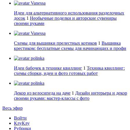
Vanessa
Идеи для альтернативного использования разделочных
досок
1
Необычные поделки и авторские сувениры
своими руками
Vanessa
Схемы для вышивки прелестных котиков
1
Вышивка
крестиком: бесплатные схемы для начинающих и профи
polinka
Идеи бабочек в технике квиллинг
1
Техника квиллинг:
схемы сборки, идеи и фото готовых работ
polinka
Декор из велосипеда на даче
1
Дизайн интерьера и декор
своими руками: мастер-классы с фото
Весь эфир
Войти
КлуКлу
Рубрики