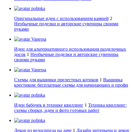
polinka
Оригинальные идеи с использованием камней
2
Необычные поделки и авторские сувениры своими
руками
Vanessa
Идеи для альтернативного использования разделочных
досок
1
Необычные поделки и авторские сувениры
своими руками
Vanessa
Схемы для вышивки прелестных котиков
1
Вышивка
крестиком: бесплатные схемы для начинающих и профи
polinka
Идеи бабочек в технике квиллинг
1
Техника квиллинг:
схемы сборки, идеи и фото готовых работ
polinka
Декор из велосипеда на даче
1
Дизайн интерьера и декор