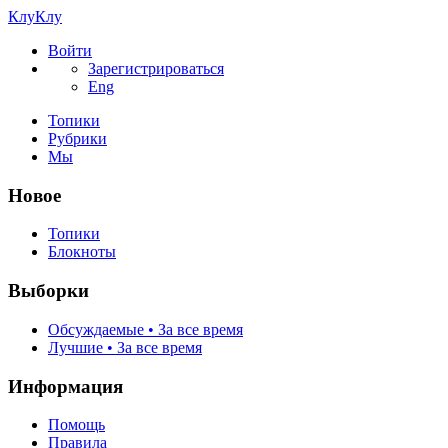
КлуКлу
Войти
Зарегистрироваться
Eng
Топики
Рубрики
Мы
Новое
Топики
Блокноты
Выборки
Обсуждаемые • За все время
Лучшие • За все время
Информация
Помощь
Правила