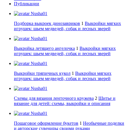
Публикации
Nusha01
Подборка выкроек динозавриков
1
Выкройки мягких
игрушек: шьем медведей, собак и лесных зверей
Nusha01
Выкройка летящего ангелочка
1
Выкройки мягких
игрушек: шьем медведей, собак и лесных зверей
Nusha01
Выкройки тряпичных кукол
1
Выкройки мягких
игрушек: шьем медведей, собак и лесных зверей
Nusha01
Схемы для вязания ленточного кружева
2
Шитье и
вязание для детей: схемы, выкройки и описания
Nusha01
Пошаговое оформление букетов
1
Необычные поделки
и авторские сувениры своими руками