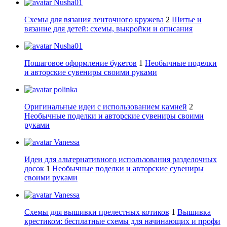
Nusha01
Схемы для вязания ленточного кружева
2
Шитье и
вязание для детей: схемы, выкройки и описания
Nusha01
Пошаговое оформление букетов
1
Необычные поделки
и авторские сувениры своими руками
polinka
Оригинальные идеи с использованием камней
2
Необычные поделки и авторские сувениры своими
руками
Vanessa
Идеи для альтернативного использования разделочных
досок
1
Необычные поделки и авторские сувениры
своими руками
Vanessa
Схемы для вышивки прелестных котиков
1
Вышивка
крестиком: бесплатные схемы для начинающих и профи