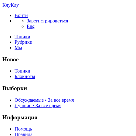
КлуКлу
Войти
Зарегистрироваться
Eng
Топики
Рубрики
Мы
Новое
Топики
Блокноты
Выборки
Обсуждаемые • За все время
Лучшие • За все время
Информация
Помощь
Правила