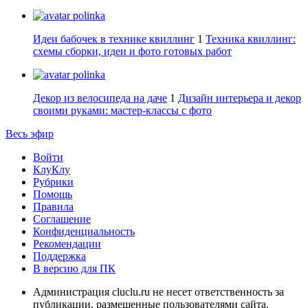
polinka
Идеи бабочек в технике квиллинг
1
Техника квиллинг:
схемы сборки, идеи и фото готовых работ
polinka
Декор из велосипеда на даче
1
Дизайн интерьера и декор
своими руками: мастер-классы с фото
Весь эфир
Войти
КлуКлу
Рубрики
Помощь
Правила
Соглашение
Конфиденциальность
Рекомендации
Поддержка
В версию для ПК
Администрация cluclu.ru не несет ответственность за
публикации, размещенные пользователями сайта.