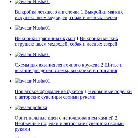
Nusha01
Выкройка летящего ангелочка
1
Выкройки мягких
игрушек: шьем медведей, собак и лесных зверей
Nusha01
Выкройки тряпичных кукол
1
Выкройки мягких
игрушек: шьем медведей, собак и лесных зверей
Nusha01
Схемы для вязания ленточного кружева
2
Шитье и
вязание для детей: схемы, выкройки и описания
Nusha01
Пошаговое оформление букетов
1
Необычные поделки
и авторские сувениры своими руками
polinka
Оригинальные идеи с использованием камней
2
Необычные поделки и авторские сувениры своими
руками