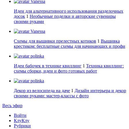
Vanessa
Идеи для альтернативного использования разделочных
досок
1
Необычные поделки и авторские сувениры
своими руками
Vanessa
Схемы для вышивки прелестных котиков
1
Вышивка
крестиком: бесплатные схемы для начинающих и профи
polinka
Идеи бабочек в технике квиллинг
1
Техника квиллинг:
схемы сборки, идеи и фото готовых работ
polinka
Декор из велосипеда на даче
1
Дизайн интерьера и декор
своими руками: мастер-классы с фото
Весь эфир
Войти
КлуКлу
Рубрики