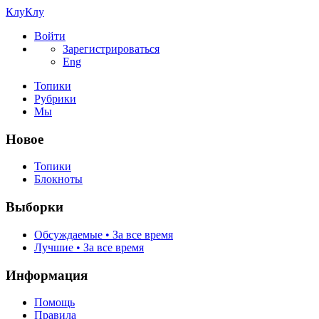
КлуКлу
Войти
Зарегистрироваться
Eng
Топики
Рубрики
Мы
Новое
Топики
Блокноты
Выборки
Обсуждаемые • За все время
Лучшие • За все время
Информация
Помощь
Правила