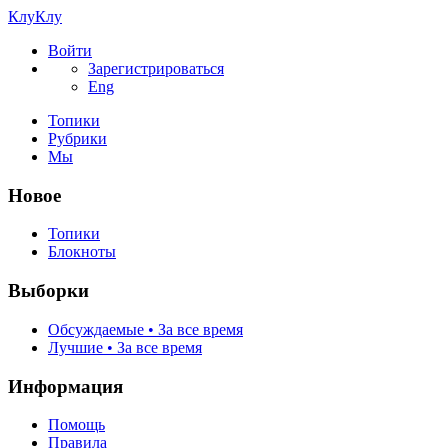
КлуКлу
Войти
Зарегистрироваться
Eng
Топики
Рубрики
Мы
Новое
Топики
Блокноты
Выборки
Обсуждаемые • За все время
Лучшие • За все время
Информация
Помощь
Правила