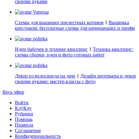
своими руками
Vanessa
Схемы для вышивки прелестных котиков
1
Вышивка
крестиком: бесплатные схемы для начинающих и профи
polinka
Идеи бабочек в технике квиллинг
1
Техника квиллинг:
схемы сборки, идеи и фото готовых работ
polinka
Декор из велосипеда на даче
1
Дизайн интерьера и декор
своими руками: мастер-классы с фото
Весь эфир
Войти
КлуКлу
Рубрики
Помощь
Правила
Соглашение
Конфиденциальность