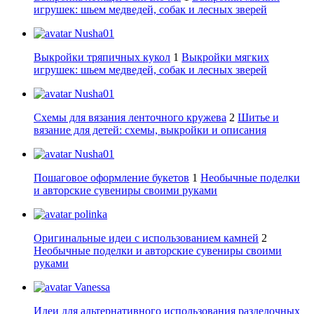
игрушек: шьем медведей, собак и лесных зверей
Nusha01
Выкройки тряпичных кукол
1
Выкройки мягких
игрушек: шьем медведей, собак и лесных зверей
Nusha01
Схемы для вязания ленточного кружева
2
Шитье и
вязание для детей: схемы, выкройки и описания
Nusha01
Пошаговое оформление букетов
1
Необычные поделки
и авторские сувениры своими руками
polinka
Оригинальные идеи с использованием камней
2
Необычные поделки и авторские сувениры своими
руками
Vanessa
Идеи для альтернативного использования разделочных