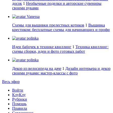
досок
1
Необычные поделки и авторские сувениры
своими руками
Vanessa
Схемы для вышивки прелестных котиков
1
Вышивка
крестиком: бесплатные схемы для начинающих и профи
polinka
Идеи бабочек в технике квиллинг
1
Техника квиллинг:
схемы сборки, идеи и фото готовых работ
polinka
Декор из велосипеда на даче
1
Дизайн интерьера и декор
своими руками: мастер-классы с фото
Весь эфир
Войти
КлуКлу
Рубрики
Помощь
Правила
Соглашение