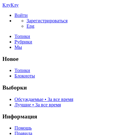
КлуКлу
Войти
Зарегистрироваться
Eng
Топики
Рубрики
Мы
Новое
Топики
Блокноты
Выборки
Обсуждаемые • За все время
Лучшие • За все время
Информация
Помощь
Правила