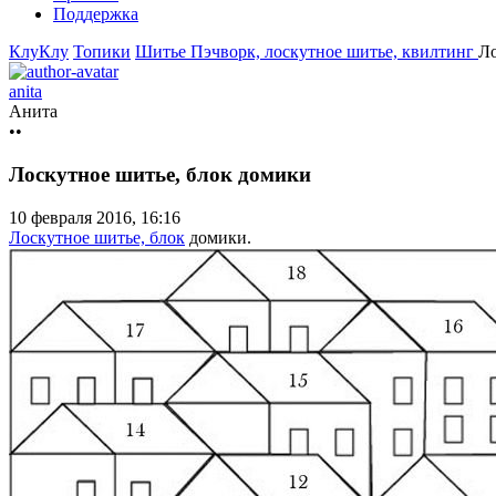
Поддержка
КлуКлу
Топики
Шитье
Пэчворк, лоскутное шитье, квилтинг
Ло
anita
Анита
••
Лоскутное шитье, блок домики
10 февраля 2016, 16:16
Лоскутное шитье, блок
домики.