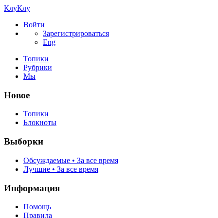
КлуКлу
Войти
Зарегистрироваться
Eng
Топики
Рубрики
Мы
Новое
Топики
Блокноты
Выборки
Обсуждаемые • За все время
Лучшие • За все время
Информация
Помощь
Правила