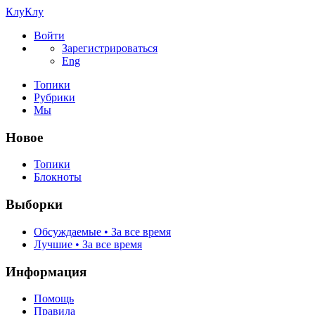
КлуКлу
Войти
Зарегистрироваться
Eng
Топики
Рубрики
Мы
Новое
Топики
Блокноты
Выборки
Обсуждаемые • За все время
Лучшие • За все время
Информация
Помощь
Правила