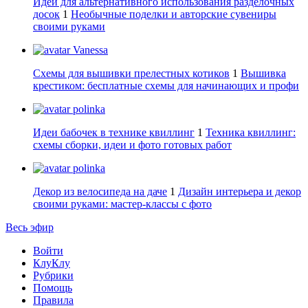
Идеи для альтернативного использования разделочных
досок
1
Необычные поделки и авторские сувениры
своими руками
Vanessa
Схемы для вышивки прелестных котиков
1
Вышивка
крестиком: бесплатные схемы для начинающих и профи
polinka
Идеи бабочек в технике квиллинг
1
Техника квиллинг:
схемы сборки, идеи и фото готовых работ
polinka
Декор из велосипеда на даче
1
Дизайн интерьера и декор
своими руками: мастер-классы с фото
Весь эфир
Войти
КлуКлу
Рубрики
Помощь
Правила