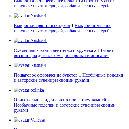
Выкройка летящего ангелочка
1
Выкройки мягких
игрушек: шьем медведей, собак и лесных зверей
Nusha01
Выкройки тряпичных кукол
1
Выкройки мягких
игрушек: шьем медведей, собак и лесных зверей
Nusha01
Схемы для вязания ленточного кружева
2
Шитье и
вязание для детей: схемы, выкройки и описания
Nusha01
Пошаговое оформление букетов
1
Необычные поделки
и авторские сувениры своими руками
polinka
Оригинальные идеи с использованием камней
2
Необычные поделки и авторские сувениры своими
руками
Vanessa