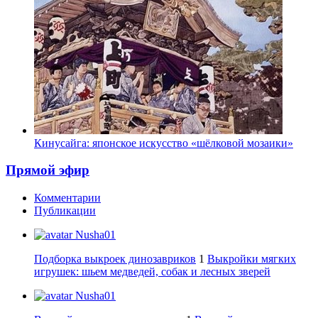
Кинусайга: японское искусство «шёлковой мозаики»
Прямой эфир
Комментарии
Публикации
Nusha01
Подборка выкроек динозавриков
1
Выкройки мягких
игрушек: шьем медведей, собак и лесных зверей
Nusha01