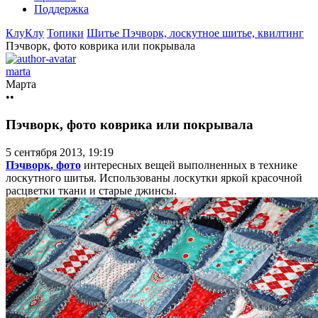
Поддержка
КлуКлу
Топики
Шитье
Пэчворк, лоскутное шитье, квилтинг
Пэчворк, фото коврика или покрывала
marta
Марта
••
Пэчворк, фото коврика или покрывала
5 сентября 2013, 19:19
Пэчворк, фото
интересных вещей выполненных в технике
лоскутного шитья. Использованы лоскутки яркой красочной
расцветки ткани и старые джинсы.