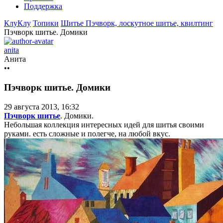
Поддержка
КлуКлу
Топики
Шитье
Пэчворк, лоскутное шитье, квилтинг
Пэчворк шитье. Домики
anita
Анита
••
Пэчворк шитье. Домики
29 августа 2013, 16:32
Пэчворк шитье
. Домики.
Небольшая коллекция интересных идей для шитья своими
руками. есть сложные и полегче, на любой вкус.