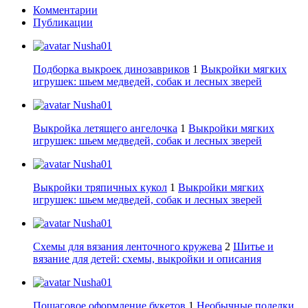
Комментарии
Публикации
Nusha01
Подборка выкроек динозавриков
1
Выкройки мягких
игрушек: шьем медведей, собак и лесных зверей
Nusha01
Выкройка летящего ангелочка
1
Выкройки мягких
игрушек: шьем медведей, собак и лесных зверей
Nusha01
Выкройки тряпичных кукол
1
Выкройки мягких
игрушек: шьем медведей, собак и лесных зверей
Nusha01
Схемы для вязания ленточного кружева
2
Шитье и
вязание для детей: схемы, выкройки и описания
Nusha01
Пошаговое оформление букетов
1
Необычные поделки