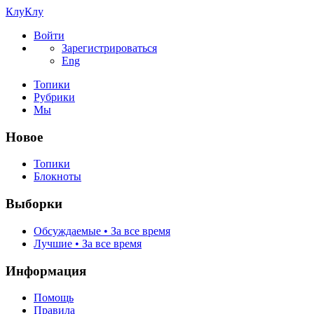
КлуКлу
Войти
Зарегистрироваться
Eng
Топики
Рубрики
Мы
Новое
Топики
Блокноты
Выборки
Обсуждаемые • За все время
Лучшие • За все время
Информация
Помощь
Правила