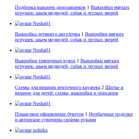
Подборка выкроек динозавриков
1
Выкройки мягких
игрушек: шьем медведей, собак и лесных зверей
Nusha01
Выкройка летящего ангелочка
1
Выкройки мягких
игрушек: шьем медведей, собак и лесных зверей
Nusha01
Выкройки тряпичных кукол
1
Выкройки мягких
игрушек: шьем медведей, собак и лесных зверей
Nusha01
Схемы для вязания ленточного кружева
2
Шитье и
вязание для детей: схемы, выкройки и описания
Nusha01
Пошаговое оформление букетов
1
Необычные поделки
и авторские сувениры своими руками
polinka