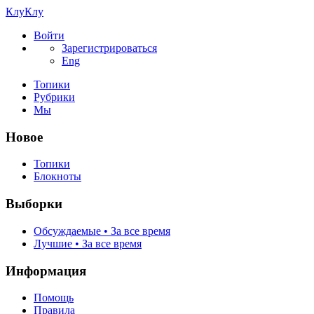
КлуКлу
Войти
Зарегистрироваться
Eng
Топики
Рубрики
Мы
Новое
Топики
Блокноты
Выборки
Обсуждаемые • За все время
Лучшие • За все время
Информация
Помощь
Правила