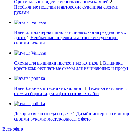
Оригинальные идеи с использованием камней
2
Необычные поделки и авторские сувениры своими
руками
Vanessa
Идеи для альтернативного использования разделочных
досок
1
Необычные поделки и авторские сувениры
своими руками
Vanessa
Схемы для вышивки прелестных котиков
1
Вышивка
крестиком: бесплатные схемы для начинающих и профи
polinka
Идеи бабочек в технике квиллинг
1
Техника квиллинг:
схемы сборки, идеи и фото готовых работ
polinka
Декор из велосипеда на даче
1
Дизайн интерьера и декор
своими руками: мастер-классы с фото
Весь эфир