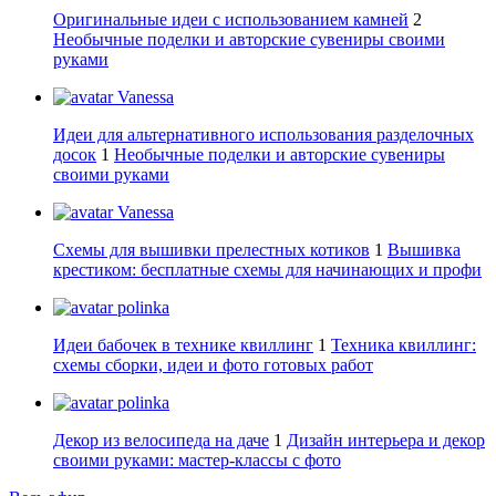
Оригинальные идеи с использованием камней
2
Необычные поделки и авторские сувениры своими
руками
Vanessa
Идеи для альтернативного использования разделочных
досок
1
Необычные поделки и авторские сувениры
своими руками
Vanessa
Схемы для вышивки прелестных котиков
1
Вышивка
крестиком: бесплатные схемы для начинающих и профи
polinka
Идеи бабочек в технике квиллинг
1
Техника квиллинг:
схемы сборки, идеи и фото готовых работ
polinka
Декор из велосипеда на даче
1
Дизайн интерьера и декор
своими руками: мастер-классы с фото