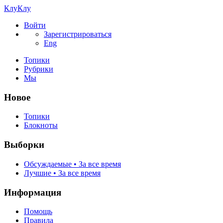
КлуКлу
Войти
Зарегистрироваться
Eng
Топики
Рубрики
Мы
Новое
Топики
Блокноты
Выборки
Обсуждаемые • За все время
Лучшие • За все время
Информация
Помощь
Правила