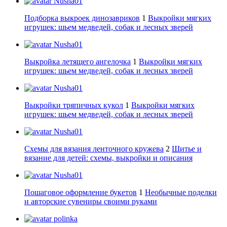
Nusha01
Подборка выкроек динозавриков
1
Выкройки мягких
игрушек: шьем медведей, собак и лесных зверей
Nusha01
Выкройка летящего ангелочка
1
Выкройки мягких
игрушек: шьем медведей, собак и лесных зверей
Nusha01
Выкройки тряпичных кукол
1
Выкройки мягких
игрушек: шьем медведей, собак и лесных зверей
Nusha01
Схемы для вязания ленточного кружева
2
Шитье и
вязание для детей: схемы, выкройки и описания
Nusha01
Пошаговое оформление букетов
1
Необычные поделки
и авторские сувениры своими руками
polinka