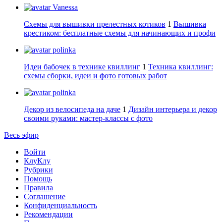
Vanessa
Схемы для вышивки прелестных котиков
1
Вышивка
крестиком: бесплатные схемы для начинающих и профи
polinka
Идеи бабочек в технике квиллинг
1
Техника квиллинг:
схемы сборки, идеи и фото готовых работ
polinka
Декор из велосипеда на даче
1
Дизайн интерьера и декор
своими руками: мастер-классы с фото
Весь эфир
Войти
КлуКлу
Рубрики
Помощь
Правила
Соглашение
Конфиденциальность
Рекомендации