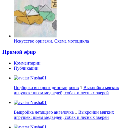
Искусство оригами. Схема мотоцикла
Прямой эфир
Комментарии
Публикации
Nusha01
Подборка выкроек динозавриков
1
Выкройки мягких
игрушек: шьем медведей, собак и лесных зверей
Nusha01
Выкройка летящего ангелочка
1
Выкройки мягких
игрушек: шьем медведей, собак и лесных зверей
Nusha01