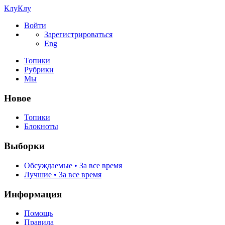
КлуКлу
Войти
Зарегистрироваться
Eng
Топики
Рубрики
Мы
Новое
Топики
Блокноты
Выборки
Обсуждаемые • За все время
Лучшие • За все время
Информация
Помощь
Правила