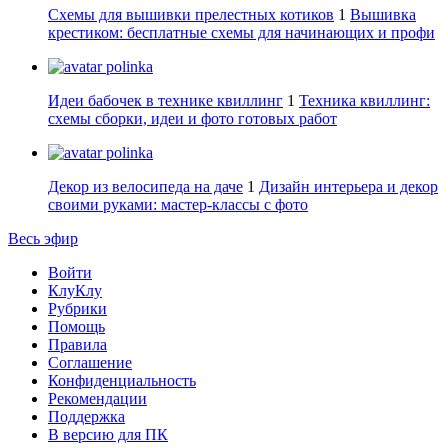
Схемы для вышивки прелестных котиков
1
Вышивка
крестиком: бесплатные схемы для начинающих и профи
polinka
Идеи бабочек в технике квиллинг
1
Техника квиллинг:
схемы сборки, идеи и фото готовых работ
polinka
Декор из велосипеда на даче
1
Дизайн интерьера и декор
своими руками: мастер-классы с фото
Весь эфир
Войти
КлуКлу
Рубрики
Помощь
Правила
Соглашение
Конфиденциальность
Рекомендации
Поддержка
В версию для ПК