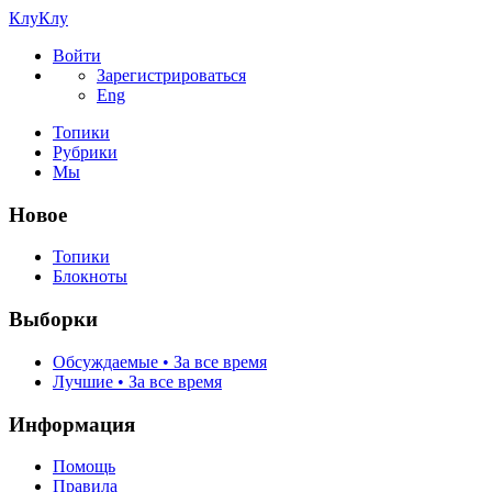
КлуКлу
Войти
Зарегистрироваться
Eng
Топики
Рубрики
Мы
Новое
Топики
Блокноты
Выборки
Обсуждаемые • За все время
Лучшие • За все время
Информация
Помощь
Правила