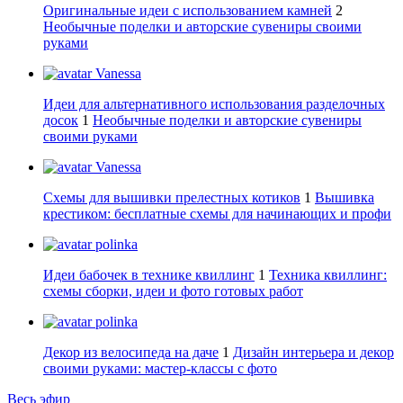
Оригинальные идеи с использованием камней
2
Необычные поделки и авторские сувениры своими
руками
Vanessa
Идеи для альтернативного использования разделочных
досок
1
Необычные поделки и авторские сувениры
своими руками
Vanessa
Схемы для вышивки прелестных котиков
1
Вышивка
крестиком: бесплатные схемы для начинающих и профи
polinka
Идеи бабочек в технике квиллинг
1
Техника квиллинг:
схемы сборки, идеи и фото готовых работ
polinka
Декор из велосипеда на даче
1
Дизайн интерьера и декор
своими руками: мастер-классы с фото
Весь эфир