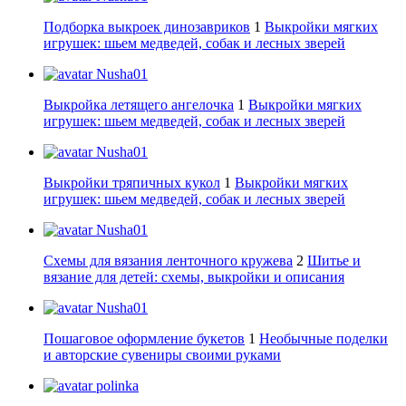
Подборка выкроек динозавриков
1
Выкройки мягких
игрушек: шьем медведей, собак и лесных зверей
Nusha01
Выкройка летящего ангелочка
1
Выкройки мягких
игрушек: шьем медведей, собак и лесных зверей
Nusha01
Выкройки тряпичных кукол
1
Выкройки мягких
игрушек: шьем медведей, собак и лесных зверей
Nusha01
Схемы для вязания ленточного кружева
2
Шитье и
вязание для детей: схемы, выкройки и описания
Nusha01
Пошаговое оформление букетов
1
Необычные поделки
и авторские сувениры своими руками
polinka