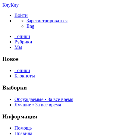
КлуКлу
Войти
Зарегистрироваться
Eng
Топики
Рубрики
Мы
Новое
Топики
Блокноты
Выборки
Обсуждаемые • За все время
Лучшие • За все время
Информация
Помощь
Правила