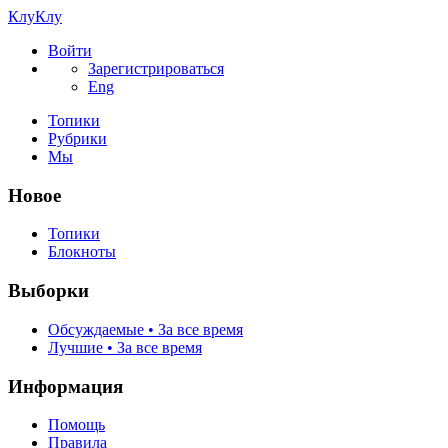
КлуКлу
Войти
Зарегистрироваться
Eng
Топики
Рубрики
Мы
Новое
Топики
Блокноты
Выборки
Обсуждаемые • За все время
Лучшие • За все время
Информация
Помощь
Правила