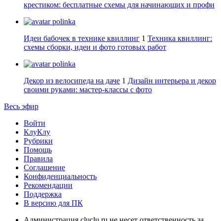
крестиком: бесплатные схемы для начинающих и профи
polinka
Идеи бабочек в технике квиллинг
1
Техника квиллинг:
схемы сборки, идеи и фото готовых работ
polinka
Декор из велосипеда на даче
1
Дизайн интерьера и декор
своими руками: мастер-классы с фото
Весь эфир
Войти
КлуКлу
Рубрики
Помощь
Правила
Соглашение
Конфиденциальность
Рекомендации
Поддержка
В версию для ПК
Администрация cluclu.ru не несет ответственность за