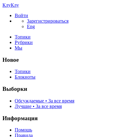
КлуКлу
Войти
Зарегистрироваться
Eng
Топики
Рубрики
Мы
Новое
Топики
Блокноты
Выборки
Обсуждаемые • За все время
Лучшие • За все время
Информация
Помощь
Правила