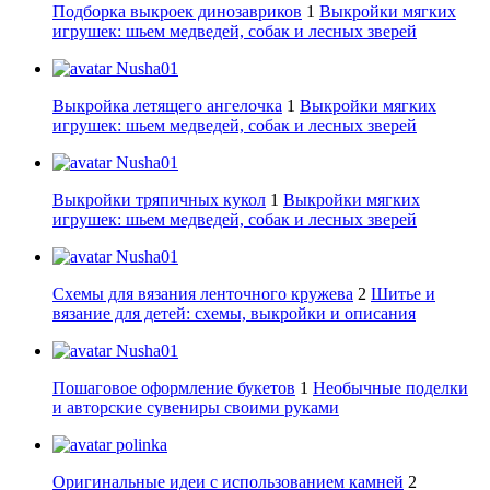
Подборка выкроек динозавриков
1
Выкройки мягких
игрушек: шьем медведей, собак и лесных зверей
Nusha01
Выкройка летящего ангелочка
1
Выкройки мягких
игрушек: шьем медведей, собак и лесных зверей
Nusha01
Выкройки тряпичных кукол
1
Выкройки мягких
игрушек: шьем медведей, собак и лесных зверей
Nusha01
Схемы для вязания ленточного кружева
2
Шитье и
вязание для детей: схемы, выкройки и описания
Nusha01
Пошаговое оформление букетов
1
Необычные поделки
и авторские сувениры своими руками
polinka
Оригинальные идеи с использованием камней
2