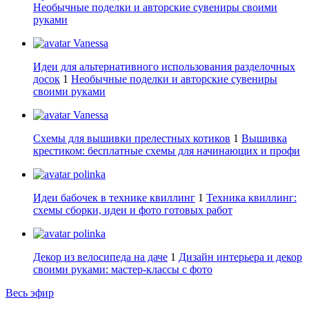
Необычные поделки и авторские сувениры своими
руками
Vanessa
Идеи для альтернативного использования разделочных
досок
1
Необычные поделки и авторские сувениры
своими руками
Vanessa
Схемы для вышивки прелестных котиков
1
Вышивка
крестиком: бесплатные схемы для начинающих и профи
polinka
Идеи бабочек в технике квиллинг
1
Техника квиллинг:
схемы сборки, идеи и фото готовых работ
polinka
Декор из велосипеда на даче
1
Дизайн интерьера и декор
своими руками: мастер-классы с фото
Весь эфир