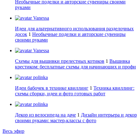
Необычные поделки и авторские сувениры своими
руками
Vanessa
Идеи для альтернативного использования разделочных
досок
1
Необычные поделки и авторские сувениры
своими руками
Vanessa
Схемы для вышивки прелестных котиков
1
Вышивка
крестиком: бесплатные схемы для начинающих и профи
polinka
Идеи бабочек в технике квиллинг
1
Техника квиллинг:
схемы сборки, идеи и фото готовых работ
polinka
Декор из велосипеда на даче
1
Дизайн интерьера и декор
своими руками: мастер-классы с фото
Весь эфир