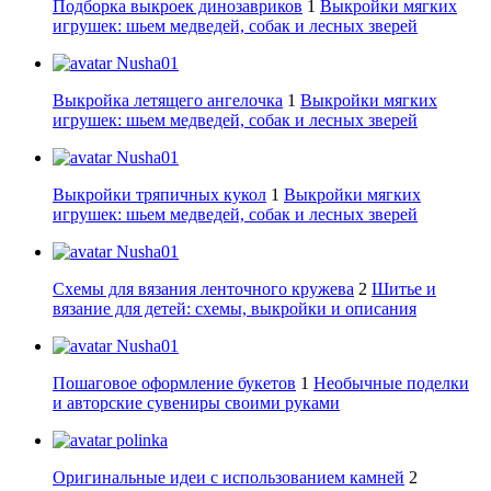
Подборка выкроек динозавриков
1
Выкройки мягких
игрушек: шьем медведей, собак и лесных зверей
Nusha01
Выкройка летящего ангелочка
1
Выкройки мягких
игрушек: шьем медведей, собак и лесных зверей
Nusha01
Выкройки тряпичных кукол
1
Выкройки мягких
игрушек: шьем медведей, собак и лесных зверей
Nusha01
Схемы для вязания ленточного кружева
2
Шитье и
вязание для детей: схемы, выкройки и описания
Nusha01
Пошаговое оформление букетов
1
Необычные поделки
и авторские сувениры своими руками
polinka
Оригинальные идеи с использованием камней
2