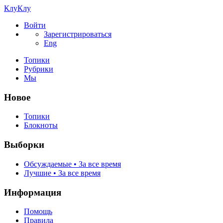
КлуКлу
Войти
Зарегистрироваться
Eng
Топики
Рубрики
Мы
Новое
Топики
Блокноты
Выборки
Обсуждаемые • За все время
Лучшие • За все время
Информация
Помощь
Правила