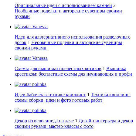
Оригинальные идеи с использованием камней
2
Необычные поделки и авторские сувениры своими
руками
Vanessa
Идеи для альтернативного использования разделочных
досок
1
Необычные поделки и авторские сувениры
своими руками
Vanessa
Схемы для вышивки прелестных котиков
1
Вышивка
крестиком: бесплатные схемы для начинающих и профи
polinka
Идеи бабочек в технике квиллинг
1
Техника квиллинг:
схемы сборки, идеи и фото готовых работ
polinka
Декор из велосипеда на даче
1
Дизайн интерьера и декор
своими руками: мастер-классы с фото