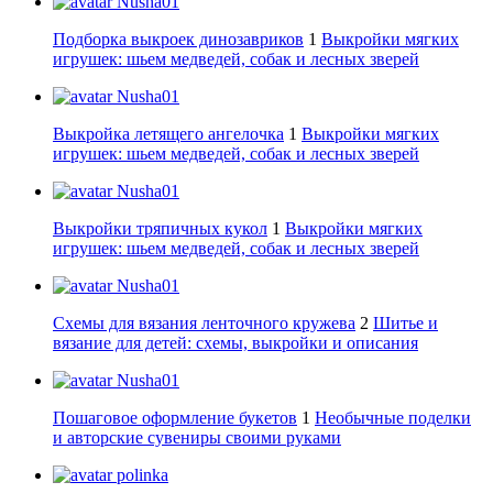
Nusha01
Подборка выкроек динозавриков
1
Выкройки мягких
игрушек: шьем медведей, собак и лесных зверей
Nusha01
Выкройка летящего ангелочка
1
Выкройки мягких
игрушек: шьем медведей, собак и лесных зверей
Nusha01
Выкройки тряпичных кукол
1
Выкройки мягких
игрушек: шьем медведей, собак и лесных зверей
Nusha01
Схемы для вязания ленточного кружева
2
Шитье и
вязание для детей: схемы, выкройки и описания
Nusha01
Пошаговое оформление букетов
1
Необычные поделки
и авторские сувениры своими руками
polinka