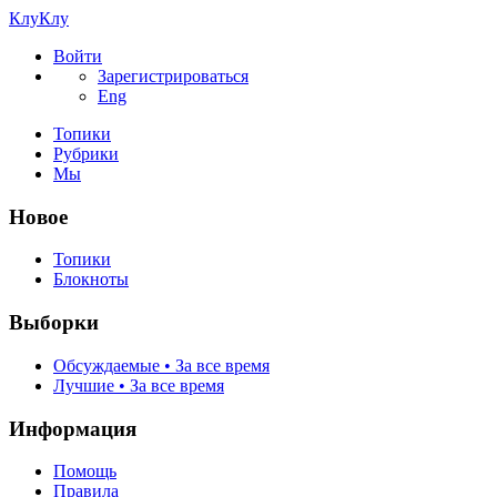
КлуКлу
Войти
Зарегистрироваться
Eng
Топики
Рубрики
Мы
Новое
Топики
Блокноты
Выборки
Обсуждаемые • За все время
Лучшие • За все время
Информация
Помощь
Правила