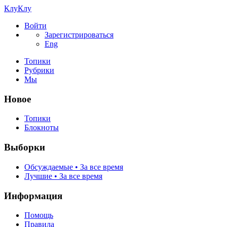
КлуКлу
Войти
Зарегистрироваться
Eng
Топики
Рубрики
Мы
Новое
Топики
Блокноты
Выборки
Обсуждаемые • За все время
Лучшие • За все время
Информация
Помощь
Правила