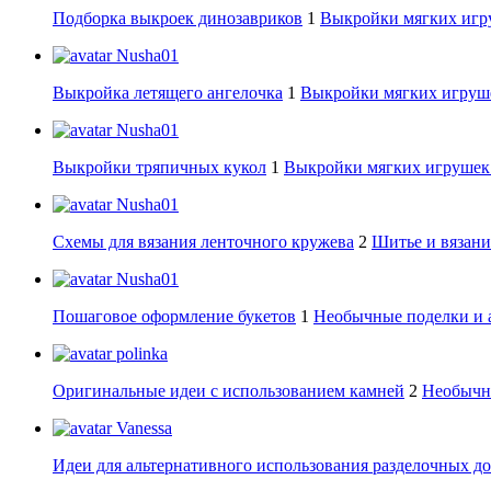
Подборка выкроек динозавриков
1
Выкройки мягких игру
Nusha01
Выкройка летящего ангелочка
1
Выкройки мягких игруше
Nusha01
Выкройки тряпичных кукол
1
Выкройки мягких игрушек:
Nusha01
Схемы для вязания ленточного кружева
2
Шитье и вязани
Nusha01
Пошаговое оформление букетов
1
Необычные поделки и 
polinka
Оригинальные идеи с использованием камней
2
Необычны
Vanessa
Идеи для альтернативного использования разделочных д