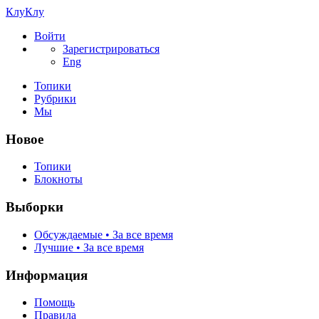
КлуКлу
Войти
Зарегистрироваться
Eng
Топики
Рубрики
Мы
Новое
Топики
Блокноты
Выборки
Обсуждаемые • За все время
Лучшие • За все время
Информация
Помощь
Правила