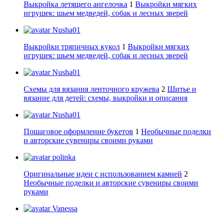
Выкройка летящего ангелочка
1
Выкройки мягких
игрушек: шьем медведей, собак и лесных зверей
Nusha01
Выкройки тряпичных кукол
1
Выкройки мягких
игрушек: шьем медведей, собак и лесных зверей
Nusha01
Схемы для вязания ленточного кружева
2
Шитье и
вязание для детей: схемы, выкройки и описания
Nusha01
Пошаговое оформление букетов
1
Необычные поделки
и авторские сувениры своими руками
polinka
Оригинальные идеи с использованием камней
2
Необычные поделки и авторские сувениры своими
руками
Vanessa