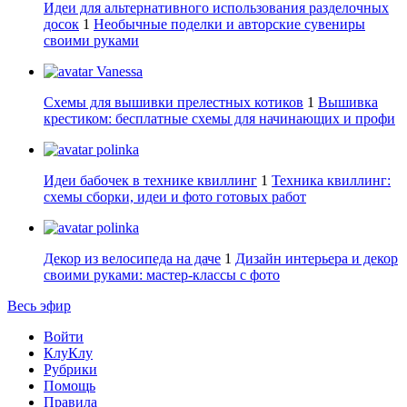
Идеи для альтернативного использования разделочных
досок
1
Необычные поделки и авторские сувениры
своими руками
Vanessa
Схемы для вышивки прелестных котиков
1
Вышивка
крестиком: бесплатные схемы для начинающих и профи
polinka
Идеи бабочек в технике квиллинг
1
Техника квиллинг:
схемы сборки, идеи и фото готовых работ
polinka
Декор из велосипеда на даче
1
Дизайн интерьера и декор
своими руками: мастер-классы с фото
Весь эфир
Войти
КлуКлу
Рубрики
Помощь
Правила