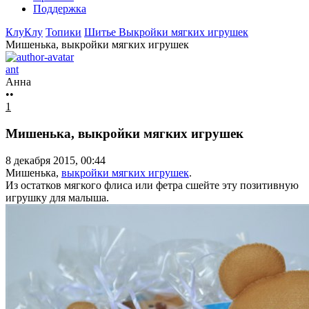
Поддержка
КлуКлу
Топики
Шитье
Выкройки мягких игрушек
Мишенька, выкройки мягких игрушек
ant
Анна
••
1
Мишенька, выкройки мягких игрушек
8 декабря 2015, 00:44
Мишенька,
выкройки мягких игрушек
.
Из остатков мягкого флиса или фетра сшейте эту позитивную
игрушку для малыша.