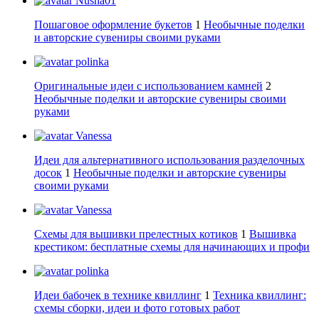
Nusha01
Пошаговое оформление букетов
1
Необычные поделки
и авторские сувениры своими руками
polinka
Оригинальные идеи с использованием камней
2
Необычные поделки и авторские сувениры своими
руками
Vanessa
Идеи для альтернативного использования разделочных
досок
1
Необычные поделки и авторские сувениры
своими руками
Vanessa
Схемы для вышивки прелестных котиков
1
Вышивка
крестиком: бесплатные схемы для начинающих и профи
polinka
Идеи бабочек в технике квиллинг
1
Техника квиллинг:
схемы сборки, идеи и фото готовых работ