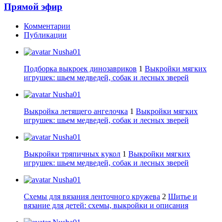
Прямой эфир
Комментарии
Публикации
Nusha01
Подборка выкроек динозавриков
1
Выкройки мягких
игрушек: шьем медведей, собак и лесных зверей
Nusha01
Выкройка летящего ангелочка
1
Выкройки мягких
игрушек: шьем медведей, собак и лесных зверей
Nusha01
Выкройки тряпичных кукол
1
Выкройки мягких
игрушек: шьем медведей, собак и лесных зверей
Nusha01
Схемы для вязания ленточного кружева
2
Шитье и
вязание для детей: схемы, выкройки и описания