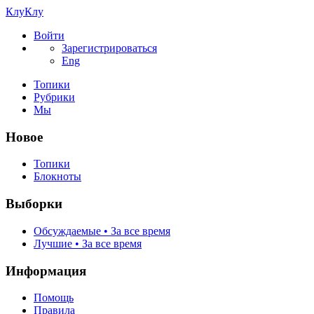
КлуКлу
Войти
Зарегистрироваться
Eng
Топики
Рубрики
Мы
Новое
Топики
Блокноты
Выборки
Обсуждаемые • За все время
Лучшие • За все время
Информация
Помощь
Правила