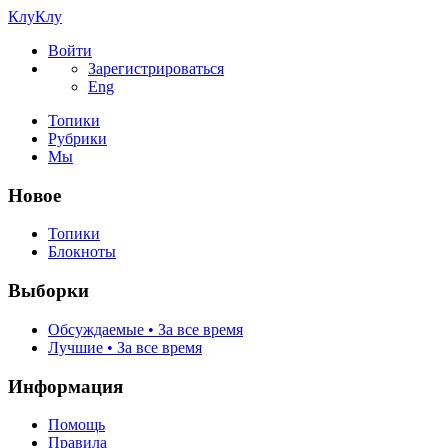
КлуКлу
Войти
Зарегистрироваться
Eng
Топики
Рубрики
Мы
Новое
Топики
Блокноты
Выборки
Обсуждаемые • За все время
Лучшие • За все время
Информация
Помощь
Правила