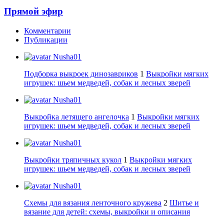
Прямой эфир
Комментарии
Публикации
Nusha01
Подборка выкроек динозавриков
1
Выкройки мягких
игрушек: шьем медведей, собак и лесных зверей
Nusha01
Выкройка летящего ангелочка
1
Выкройки мягких
игрушек: шьем медведей, собак и лесных зверей
Nusha01
Выкройки тряпичных кукол
1
Выкройки мягких
игрушек: шьем медведей, собак и лесных зверей
Nusha01
Схемы для вязания ленточного кружева
2
Шитье и
вязание для детей: схемы, выкройки и описания