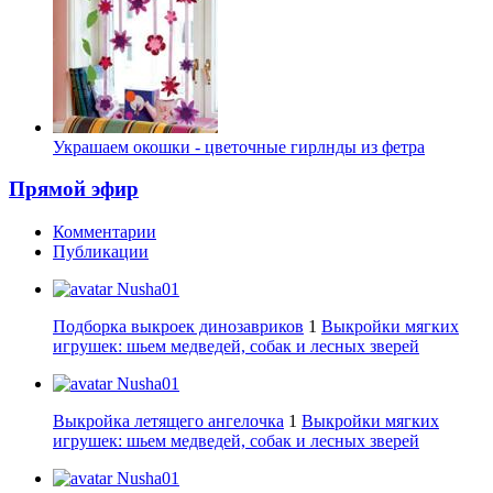
Украшаем окошки - цветочные гирлнды из фетра
Прямой эфир
Комментарии
Публикации
Nusha01
Подборка выкроек динозавриков
1
Выкройки мягких
игрушек: шьем медведей, собак и лесных зверей
Nusha01
Выкройка летящего ангелочка
1
Выкройки мягких
игрушек: шьем медведей, собак и лесных зверей
Nusha01