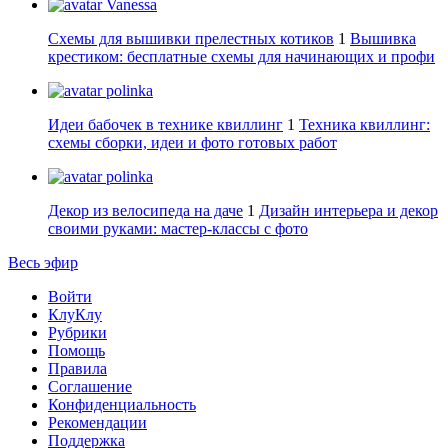
Vanessa
Схемы для вышивки прелестных котиков
1
Вышивка
крестиком: бесплатные схемы для начинающих и профи
polinka
Идеи бабочек в технике квиллинг
1
Техника квиллинг:
схемы сборки, идеи и фото готовых работ
polinka
Декор из велосипеда на даче
1
Дизайн интерьера и декор
своими руками: мастер-классы с фото
Весь эфир
Войти
КлуКлу
Рубрики
Помощь
Правила
Соглашение
Конфиденциальность
Рекомендации
Поддержка