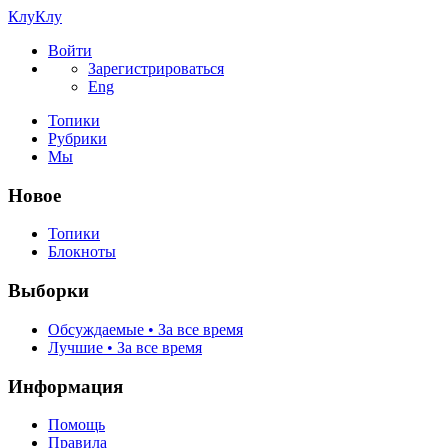
КлуКлу
Войти
Зарегистрироваться
Eng
Топики
Рубрики
Мы
Новое
Топики
Блокноты
Выборки
Обсуждаемые • За все время
Лучшие • За все время
Информация
Помощь
Правила