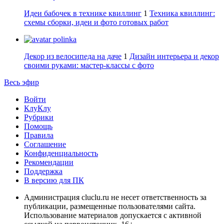
Идеи бабочек в технике квиллинг
1
Техника квиллинг:
схемы сборки, идеи и фото готовых работ
polinka
Декор из велосипеда на даче
1
Дизайн интерьера и декор
своими руками: мастер-классы с фото
Весь эфир
Войти
КлуКлу
Рубрики
Помощь
Правила
Соглашение
Конфиденциальность
Рекомендации
Поддержка
В версию для ПК
Администрация cluclu.ru не несет ответственность за
публикации, размещенные пользователями сайта.
Использование материалов допускается с активной