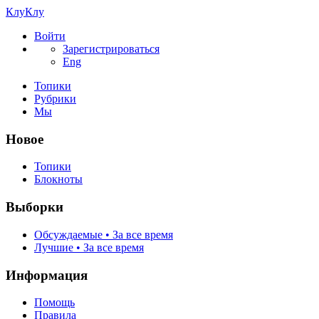
КлуКлу
Войти
Зарегистрироваться
Eng
Топики
Рубрики
Мы
Новое
Топики
Блокноты
Выборки
Обсуждаемые • За все время
Лучшие • За все время
Информация
Помощь
Правила