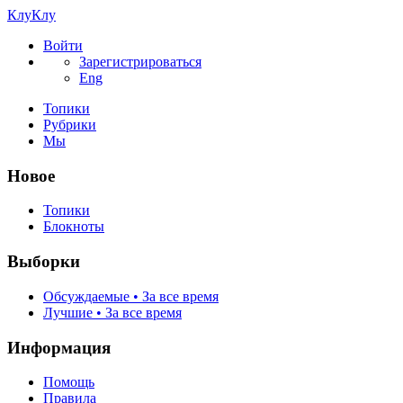
КлуКлу
Войти
Зарегистрироваться
Eng
Топики
Рубрики
Мы
Новое
Топики
Блокноты
Выборки
Обсуждаемые • За все время
Лучшие • За все время
Информация
Помощь
Правила