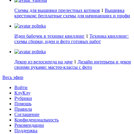
Vanessa
Схемы для вышивки прелестных котиков
1
Вышивка
крестиком: бесплатные схемы для начинающих и профи
polinka
Идеи бабочек в технике квиллинг
1
Техника квиллинг:
схемы сборки, идеи и фото готовых работ
polinka
Декор из велосипеда на даче
1
Дизайн интерьера и декор
своими руками: мастер-классы с фото
Весь эфир
Войти
КлуКлу
Рубрики
Помощь
Правила
Соглашение
Конфиденциальность
Рекомендации
Поддержка