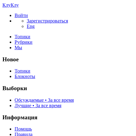
КлуКлу
Войти
Зарегистрироваться
Eng
Топики
Рубрики
Мы
Новое
Топики
Блокноты
Выборки
Обсуждаемые • За все время
Лучшие • За все время
Информация
Помощь
Правила