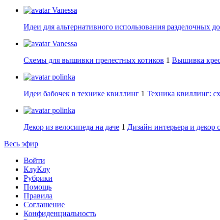
Vanessa
Идеи для альтернативного использования разделочных д
Vanessa
Схемы для вышивки прелестных котиков
1
Вышивка крес
polinka
Идеи бабочек в технике квиллинг
1
Техника квиллинг: сх
polinka
Декор из велосипеда на даче
1
Дизайн интерьера и декор 
Весь эфир
Войти
КлуКлу
Рубрики
Помощь
Правила
Соглашение
Конфиденциальность