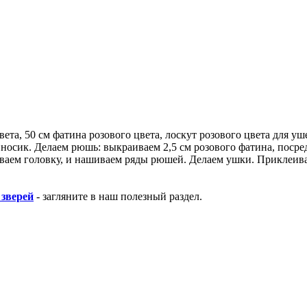
ета, 50 см фатина розового цвета, лоскут розового цвета для уш
осик. Делаем рюшь: выкраиваем 2,5 см розового фатина, посред
ваем головку, и нашиваем ряды рюшей. Делаем ушки. Приклеива
 зверей
- загляните в наш полезный раздел.