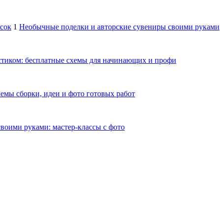
осок
1
Необычные поделки и авторские сувениры своими руками
тиком: бесплатные схемы для начинающих и профи
емы сборки, идеи и фото готовых работ
своими руками: мастер-классы с фото