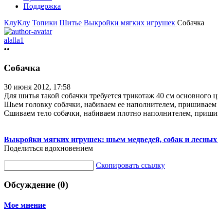
Поддержка
КлуКлу
Топики
Шитье
Выкройки мягких игрушек
Собачка
alalla1
••
Собачка
30 июня 2012, 17:58
Для шитья такой собачки требуется трикотаж 40 см основного цв
Шьем головку собачки, набиваем ее наполнителем, пришиваем н
Сшиваем тело собачки, набиваем плотно наполнителем, приши
Выкройки мягких игрушек: шьем медведей, собак и лесных
Поделиться вдохновением
Скопировать ссылку
Обсуждение (0)
Мое мнение