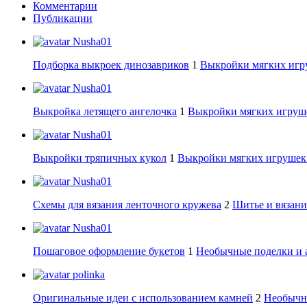
Комментарии
Публикации
Nusha01
Подборка выкроек динозавриков
1
Выкройки мягких игру
Nusha01
Выкройка летящего ангелочка
1
Выкройки мягких игруше
Nusha01
Выкройки тряпичных кукол
1
Выкройки мягких игрушек:
Nusha01
Схемы для вязания ленточного кружева
2
Шитье и вязани
Nusha01
Пошаговое оформление букетов
1
Необычные поделки и 
polinka
Оригинальные идеи с использованием камней
2
Необычны