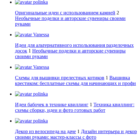
polinka
Оригинальные идеи с использованием камней
2
Необычные поделки и авторские сувениры своими
руками
Vanessa
Идеи для альтернативного использования разделочных
досок
1
Необычные поделки и авторские сувениры
своими руками
Vanessa
Схемы для вышивки прелестных котиков
1
Вышивка
крестиком: бесплатные схемы для начинающих и профи
polinka
Идеи бабочек в технике квиллинг
1
Техника квиллинг:
схемы сборки, идеи и фото готовых работ
polinka
Декор из велосипеда на даче
1
Дизайн интерьера и декор
своими руками: мастер-классы с фото