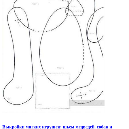
Выкройки мягких игрушек: шьем медведей, собак и