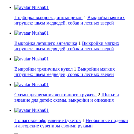
Nusha01
Подборка выкроек динозавриков
1
Выкройки мягких
игрушек: шьем медведей, собак и лесных зверей
Nusha01
Выкройка летящего ангелочка
1
Выкройки мягких
игрушек: шьем медведей, собак и лесных зверей
Nusha01
Выкройки тряпичных кукол
1
Выкройки мягких
игрушек: шьем медведей, собак и лесных зверей
Nusha01
Схемы для вязания ленточного кружева
2
Шитье и
вязание для детей: схемы, выкройки и описания
Nusha01
Пошаговое оформление букетов
1
Необычные поделки
и авторские сувениры своими руками