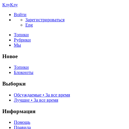
КлуКлу
Войти
Зарегистрироваться
Eng
Топики
Рубрики
Мы
Новое
Топики
Блокноты
Выборки
Обсуждаемые • За все время
Лучшие • За все время
Информация
Помощь
Правила