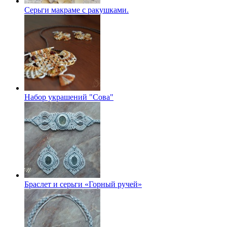
Серьги макраме с ракушками.
Набор украшений "Сова"
Браслет и серьги «Горный ручей»