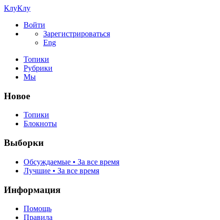
КлуКлу
Войти
Зарегистрироваться
Eng
Топики
Рубрики
Мы
Новое
Топики
Блокноты
Выборки
Обсуждаемые • За все время
Лучшие • За все время
Информация
Помощь
Правила