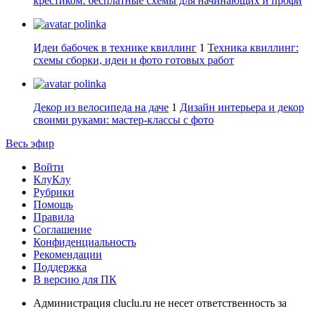
крестиком: бесплатные схемы для начинающих и профи
polinka
Идеи бабочек в технике квиллинг
1
Техника квиллинг:
схемы сборки, идеи и фото готовых работ
polinka
Декор из велосипеда на даче
1
Дизайн интерьера и декор
своими руками: мастер-классы с фото
Весь эфир
Войти
КлуКлу
Рубрики
Помощь
Правила
Соглашение
Конфиденциальность
Рекомендации
Поддержка
В версию для ПК
Администрация cluclu.ru не несет ответственность за