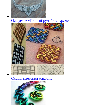
Ожерелье «Горный ручей» макраме
Схемы плетения макраме