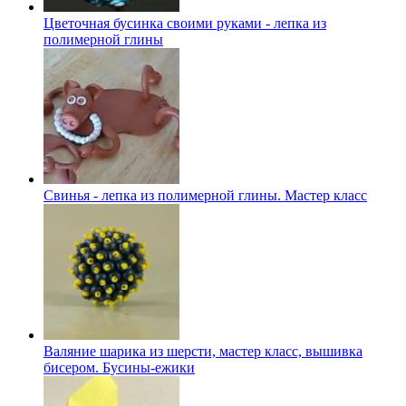
Цветочная бусинка своими руками - лепка из
полимерной глины
Свинья - лепка из полимерной глины. Мастер класс
Валяние шарика из шерсти, мастер класс, вышивка
бисером. Бусины-ежики