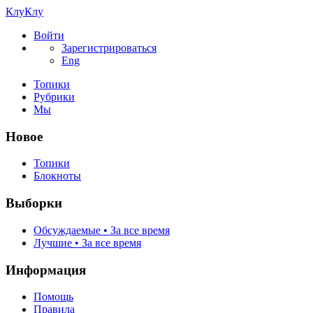
КлуКлу
Войти
Зарегистрироваться
Eng
Топики
Рубрики
Мы
Новое
Топики
Блокноты
Выборки
Обсуждаемые • За все время
Лучшие • За все время
Информация
Помощь
Правила