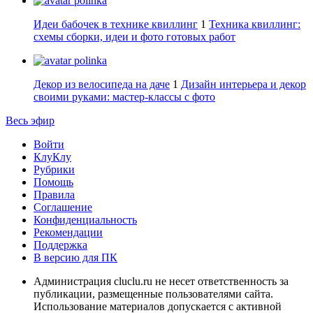
polinka
Идеи бабочек в технике квиллинг
1
Техника квиллинг:
схемы сборки, идеи и фото готовых работ
polinka
Декор из велосипеда на даче
1
Дизайн интерьера и декор
своими руками: мастер-классы с фото
Весь эфир
Войти
КлуКлу
Рубрики
Помощь
Правила
Соглашение
Конфиденциальность
Рекомендации
Поддержка
В версию для ПК
Администрация cluclu.ru не несет ответственность за
публикации, размещенные пользователями сайта.
Использование материалов допускается с активной