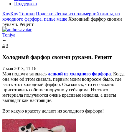
Поддержка
КлуКлу
Топики
Поделки
Лепка из полимерной глины, из
холодного фарфора, папье маше
Холодный фарфор своими
руками. Рецепт
Toniya
••
4
3
Холодный фарфор своими руками. Рецепт
7 мая 2013, 11:16
Моя подруга занялась
лепкой из холодного фарфора
. Когда
она мне об этом сказала, первым моим вопросом было, где
взять этот холодный фарфор. Оказалось, что его можно
приготовить собственноручно у себя дома. Из этого
материала получаются очень красивые изделия, а цветы
выглядят как настоящие.
Вот какую красоту делают из холодного фарфора!