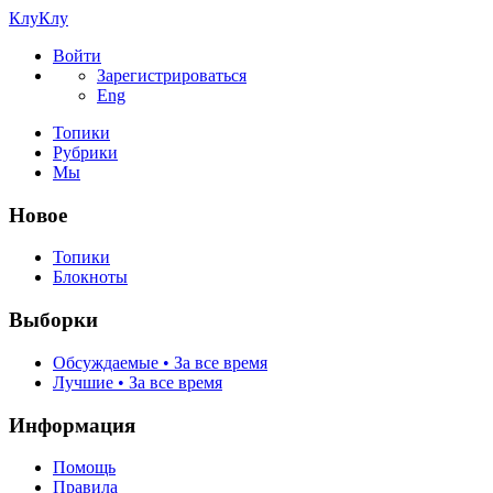
КлуКлу
Войти
Зарегистрироваться
Eng
Топики
Рубрики
Мы
Новое
Топики
Блокноты
Выборки
Обсуждаемые • За все время
Лучшие • За все время
Информация
Помощь
Правила