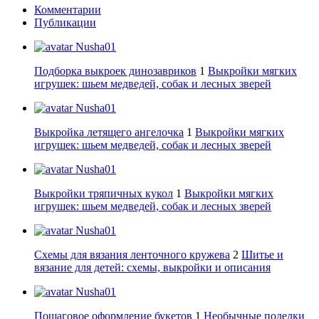
Комментарии
Публикации
Nusha01
Подборка выкроек динозавриков
1
Выкройки мягких
игрушек: шьем медведей, собак и лесных зверей
Nusha01
Выкройка летящего ангелочка
1
Выкройки мягких
игрушек: шьем медведей, собак и лесных зверей
Nusha01
Выкройки тряпичных кукол
1
Выкройки мягких
игрушек: шьем медведей, собак и лесных зверей
Nusha01
Схемы для вязания ленточного кружева
2
Шитье и
вязание для детей: схемы, выкройки и описания
Nusha01
Пошаговое оформление букетов
1
Необычные поделки