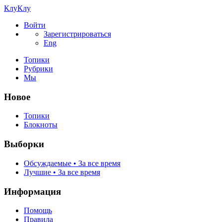
КлуКлу
Войти
Зарегистрироваться
Eng
Топики
Рубрики
Мы
Новое
Топики
Блокноты
Выборки
Обсуждаемые • За все время
Лучшие • За все время
Информация
Помощь
Правила