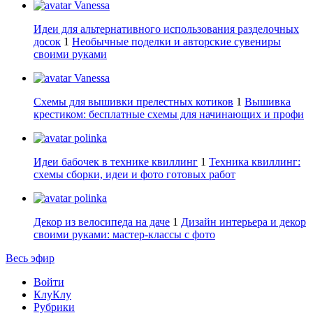
Vanessa
Идеи для альтернативного использования разделочных
досок
1
Необычные поделки и авторские сувениры
своими руками
Vanessa
Схемы для вышивки прелестных котиков
1
Вышивка
крестиком: бесплатные схемы для начинающих и профи
polinka
Идеи бабочек в технике квиллинг
1
Техника квиллинг:
схемы сборки, идеи и фото готовых работ
polinka
Декор из велосипеда на даче
1
Дизайн интерьера и декор
своими руками: мастер-классы с фото
Весь эфир
Войти
КлуКлу
Рубрики