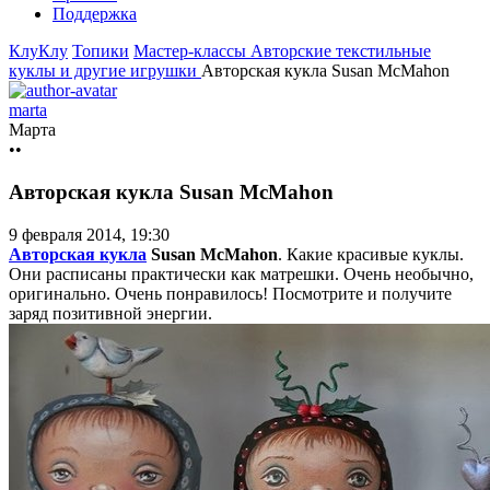
Поддержка
КлуКлу
Топики
Мастер-классы
Авторские текстильные
куклы и другие игрушки
Авторская кукла Susan McMahon
marta
Марта
••
Авторская кукла Susan McMahon
9 февраля 2014, 19:30
Авторская кукла
Susan McMahon
. Какие красивые куклы.
Они расписаны практически как матрешки. Очень необычно,
оригинально. Очень понравилось! Посмотрите и получите
заряд позитивной энергии.