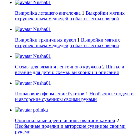
Nusha01
Выкройка летящего ангелочка
1
Выкройки мягких
игрушек: шьем медведей, собак и лесных зверей
Nusha01
Выкройки тряпичных кукол
1
Выкройки мягких
игрушек: шьем медведей, собак и лесных зверей
Nusha01
Схемы для вязания ленточного кружева
2
Шитье и
вязание для детей: схемы, выкройки и описания
Nusha01
Пошаговое оформление букетов
1
Необычные поделки
и авторские сувениры своими руками
polinka
Оригинальные идеи с использованием камней
2
Необычные поделки и авторские сувениры своими
руками