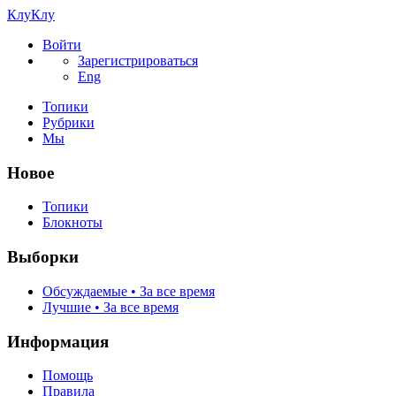
КлуКлу
Войти
Зарегистрироваться
Eng
Топики
Рубрики
Мы
Новое
Топики
Блокноты
Выборки
Обсуждаемые • За все время
Лучшие • За все время
Информация
Помощь
Правила