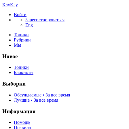
КлуКлу
Войти
Зарегистрироваться
Eng
Топики
Рубрики
Мы
Новое
Топики
Блокноты
Выборки
Обсуждаемые • За все время
Лучшие • За все время
Информация
Помощь
Правила